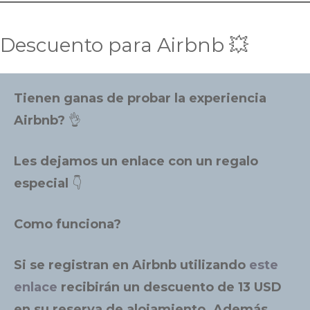
Descuento para Airbnb 💥
Tienen ganas de probar la experiencia
Airbnb?
👌
Les dejamos un enlace con un regalo
especial
👇
Como funciona?
Si se registran en Airbnb utilizando
este
enlace
recibirán un descuento de 13 USD
en su reserva de alojamiento. Además,